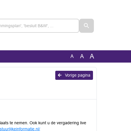
A
A
A
Vorige pagina
plaats te nemen. Ook kunt u de vergadering live
tuurlijkeinformatie.nl/