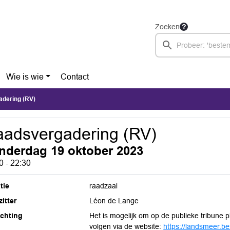
Zoeken
Wie is wie
Contact
dering (RV)
adsvergadering (RV)
nderdag 19 oktober 2023
0 - 22:30
tie
raadzaal
itter
Léon de Lange
ichting
Het is mogelijk om op de publieke tribune 
volgen via de website:
https://landsmeer.bes