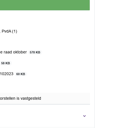
, PvdA (1)
e raad oktober
578 KB
58 KB
19102023
60 KB
rstellen is vastgesteld