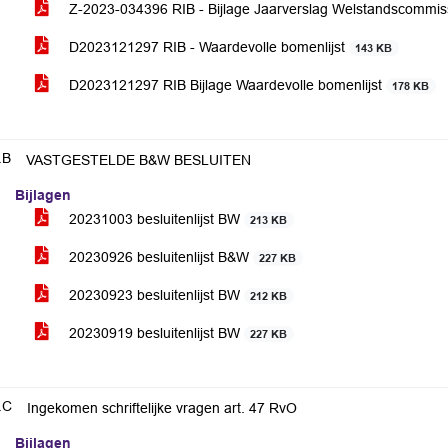
Z-2023-034396 RIB - Bijlage Jaarverslag Welstandscommis
D2023121297 RIB - Waardevolle bomenlijst
143 KB
D2023121297 RIB Bijlage Waardevolle bomenlijst
178 KB
.B
VASTGESTELDE B&W BESLUITEN
Bijlagen
20231003 besluitenlijst BW
213 KB
20230926 besluitenlijst B&W
227 KB
20230923 besluitenlijst BW
212 KB
20230919 besluitenlijst BW
227 KB
.C
Ingekomen schriftelijke vragen art. 47 RvO
Bijlagen