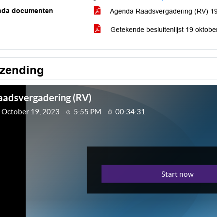
nda documenten
Agenda Raadsvergadering (RV) 1
Getekende besluitenlijst 19 oktob
tzending