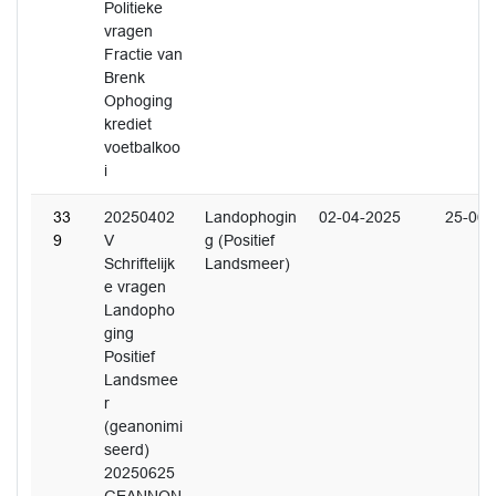
Politieke
vragen
Fractie van
Brenk
Ophoging
krediet
voetbalkoo
i
33
20250402
Landophogin
02-04-2025
25-06-
9
V
g (Positief
Schriftelijk
Landsmeer)
e vragen
Landopho
ging
Positief
Landsmee
r
(geanonimi
seerd)
20250625