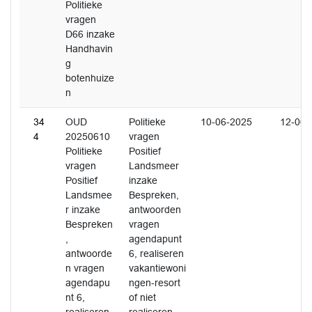
Politieke
vragen
D66 inzake
Handhavin
g
botenhuize
n
34
OUD
Politieke
10-06-2025
12-06-
4
20250610
vragen
Politieke
Positief
vragen
Landsmeer
Positief
inzake
Landsmee
Bespreken,
r inzake
antwoorden
Bespreken
vragen
,
agendapunt
antwoorde
6, realiseren
n vragen
vakantiewoni
agendapu
ngen-resort
nt 6,
of niet