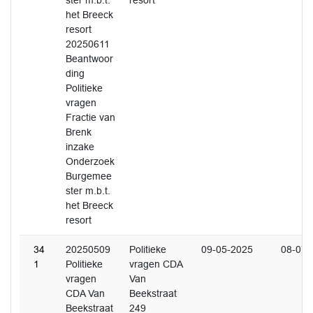
ster m.b.t.
resort
het Breeck
resort
20250611
Beantwoor
ding
Politieke
vragen
Fractie van
Brenk
inzake
Onderzoek
Burgemee
ster m.b.t.
het Breeck
resort
34
20250509
Politieke
09-05-2025
08-07-
1
Politieke
vragen CDA
vragen
Van
CDA Van
Beekstraat
Beekstraat
249