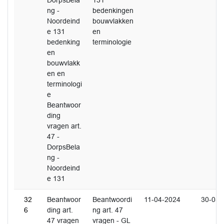
DorpsBela
131
ng -
bedenkingen
Noordeind
bouwvlakken
e 131
en
bedenking
terminologie
en
bouwvlakk
en en
terminologi
e
Beantwoor
ding
vragen art.
47 -
DorpsBela
ng -
Noordeind
e 131
32
Beantwoor
Beantwoordi
11-04-2024
30-05-
6
ding art.
ng art. 47
47 vragen
vragen - GL