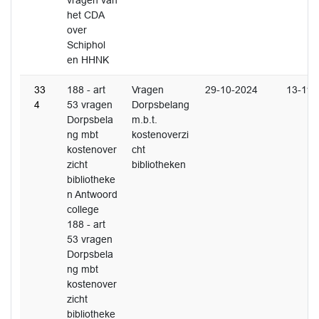
vragen van
het CDA
over
Schiphol
en HHNK
33
188 - art
Vragen
29-10-2024
13-11-
4
53 vragen
Dorpsbelang
Dorpsbela
m.b.t.
ng mbt
kostenoverzi
kostenover
cht
zicht
bibliotheken
bibliotheke
n Antwoord
college
188 - art
53 vragen
Dorpsbela
ng mbt
kostenover
zicht
bibliotheke