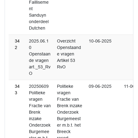
Failliseme
nt
Sanduyn
onderdeel
Dutchen
34
2025.06.1
Overzicht
10-06-2025
2
0
Openstaand
Openstaan
e vragen
de vragen
Artikel 53
art._53_Rv
RvO
O
34
20250609
Politieke
09-06-2025
11-06-
3
Politieke
vragen
vragen
Fractie van
Fractie van
Brenk inzake
Brenk
Onderzoek
inzake
Burgemeest
Onderzoek
er m.b.t. het
Burgemee
Breeck