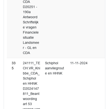
CDA
D20251 -
190a
Antwoord
Schriftelijk
e vragen
Financiele
situatie
Landsmee
r - GL en
CDA
33
241111_TE
Schiphol
11-11-2024
5
CH.VR_Kni
aanvliegrout
bbe_CDA_
e en HHNK
Schiphol
en HHNK
D2024147
811_Beant
woording
art 53