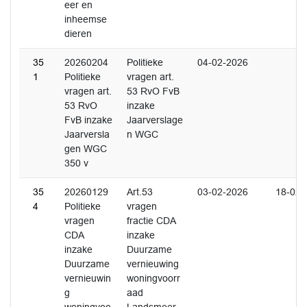
eer en
inheemse
dieren
35
20260204
Politieke
04-02-2026
1
Politieke
vragen art.
vragen art.
53 RvO FvB
53 RvO
inzake
FvB inzake
Jaarverslage
Jaarversla
n WGC
gen WGC
350 v
35
20260129
Art.53
03-02-2026
18-02-
4
Politieke
vragen
vragen
fractie CDA
CDA
inzake
inzake
Duurzame
Duurzame
vernieuwing
vernieuwin
woningvoorr
g
aad