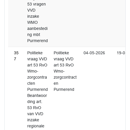
53 vragen
VVD
inzake
WMO
aanbestedi
ng mbt
Purmerend
35
Politieke
Politieke
04-05-2026
19-05-
7
vraag VVD
vraag VVD
art 53 RvO
art 53 RvO
Wmo-
Wmo-
zorgcontra
zorgcontract
cten
en
Purmerend
Purmerend
Beantwoor
ding art.
53 RvO
van VVD
inzake
regionale