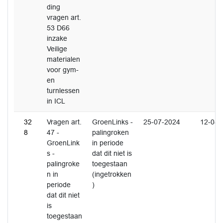
ding
vragen art.
53 D66
inzake
Veilige
materialen
voor gym-
en
turnlessen
in ICL
32
Vragen art.
GroenLinks -
25-07-2024
12-08-
8
47 -
palingroken
GroenLink
in periode
s -
dat dit niet is
palingroke
toegestaan
n in
(ingetrokken
periode
)
dat dit niet
is
toegestaan