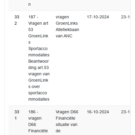
n
33
187 -
vragen
17-10-2024
23-10-
2
Vragen art
GroenLinks
53
Atletiekbaan
GroenLink
van ANC
s
Sportacco
mmodaties
Beantwoor
ding art.53
vragen van
GroenLink
s over
sportacco
mmodaties
33
186 -
Vragen D66
16-10-2024
23-10-
1
vragen
Financiële
D66
situatie van
Financiële
de