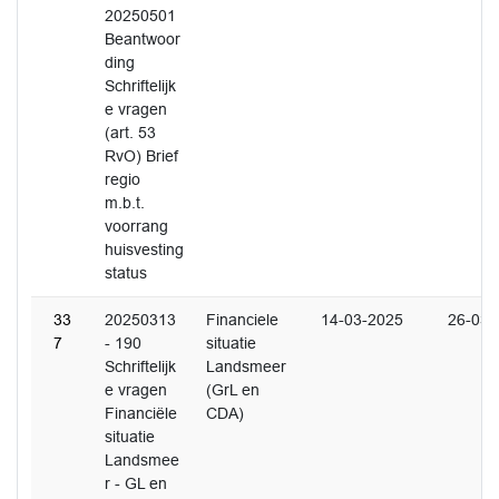
20250501
Beantwoor
ding
Schriftelijk
e vragen
(art. 53
RvO) Brief
regio
m.b.t.
voorrang
huisvesting
status
33
20250313
Financiele
14-03-2025
26-03-
7
- 190
situatie
Schriftelijk
Landsmeer
e vragen
(GrL en
Financiële
CDA)
situatie
Landsmee
r - GL en