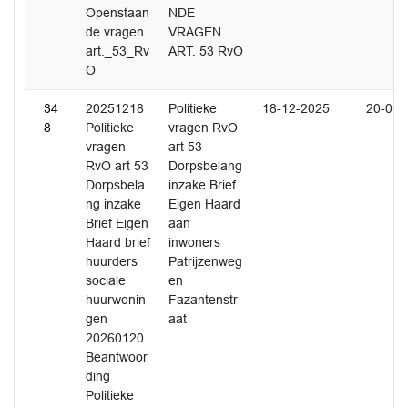
Openstaan
NDE
de vragen
VRAGEN
art._53_Rv
ART. 53 RvO
O
34
20251218
Politieke
18-12-2025
20-01-
8
Politieke
vragen RvO
vragen
art 53
RvO art 53
Dorpsbelang
Dorpsbela
inzake Brief
ng inzake
Eigen Haard
Brief Eigen
aan
Haard brief
inwoners
huurders
Patrijzenweg
sociale
en
huurwonin
Fazantenstr
gen
aat
20260120
Beantwoor
ding
Politieke