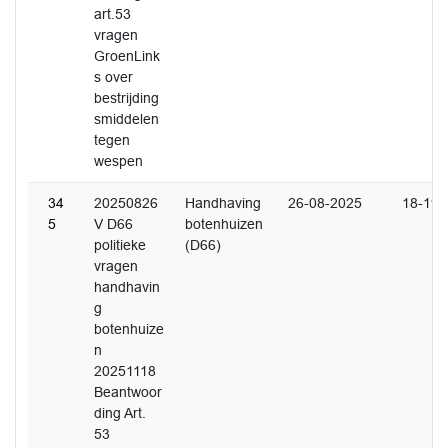
art.53
vragen
GroenLink
s over
bestrijding
smiddelen
tegen
wespen
34
20250826
Handhaving
26-08-2025
18-11-
5
V D66
botenhuizen
politieke
(D66)
vragen
handhavin
g
botenhuize
n
20251118
Beantwoor
ding Art.
53