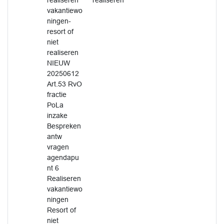
realiseren
realiseren
vakantiewo
ningen-
resort of
niet
realiseren
NIEUW
20250612
Art.53 RvO
fractie
PoLa
inzake
Bespreken
antw
vragen
agendapu
nt 6
Realiseren
vakantiewo
ningen
Resort of
niet