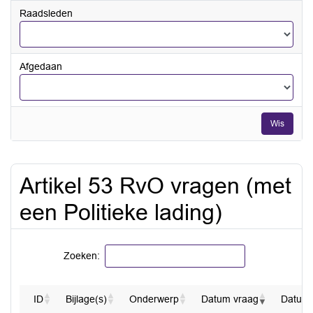
datum
Raadsleden
tot
en
met
Afgedaan
Wis
Artikel 53 RvO vragen (met
een Politieke lading)
Zoeken:
ID
Bijlage(s)
Onderwerp
Datum vraag
Datum 