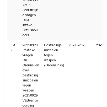
20250930
Art. 53
Schriftelijk
e vragen
CDA
inzake
Statushou
ders
34
20250929
Bestrijdings
29-09-2025
29-10-
6
Politieke
middelen
vragen
tegen
GrL
wespen
Greunsven
(GroenLinks)
over
bestrijding
smiddelen
tegen
wespen
20250929
V&Beantw
oording