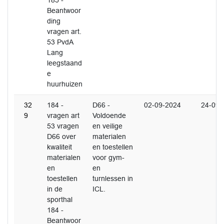
185 -
Beantwoor
ding
vragen art.
53 PvdA
Lang
leegstaand
e
huurhuizen
32
184 -
D66 -
02-09-2024
24-09-
9
vragen art
Voldoende
53 vragen
en veilige
D66 over
materialen
kwaliteit
en toestellen
materialen
voor gym-
en
en
toestellen
turnlessen in
in de
ICL.
sporthal
184 -
Beantwoor