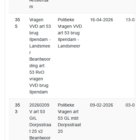
Amsterda
m
35
Vragen
Politieke
16-04-2026
13-05-
5
VVD art 53
Vragen VVD
brug
art 53 brug
Ilpendam -
Ilpendam -
Landsmee
Landsmeer
r
Beantwoor
ding art.
53 RvO
vragen
VVD brug
Ilpendam
35
20260209
Politieke
09-02-2026
03-03-
3
V art 53
Vragen art
GrL
53 GL mbt
Dorpsstraa
Dorpsstraat
t 25 v2
25
Beantwoor