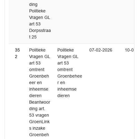
ding
Politieke
Vragen GL
art 53
Dorpsstraa
t 25
35
Politieke
Politieke
07-02-2026
10-03-
2
Vragen GL
Vragen GL
art 53
art 53
omtrent
omtrent
Groenbeh
Groenbehee
eer en
r en
inheemse
inheemse
dieren
dieren
Beantwoor
ding art.
53 vragen
GroenLink
s inzake
Groenbeh