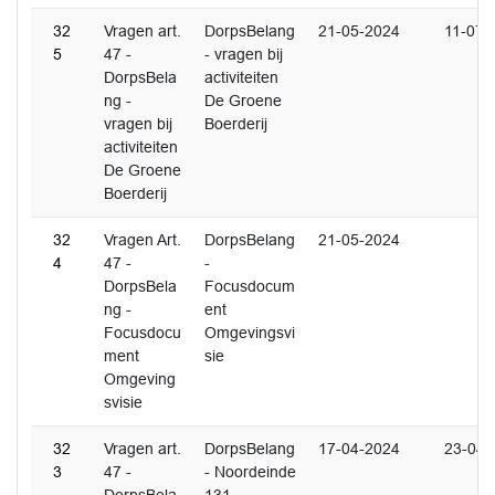
32
Vragen art.
DorpsBelang
21-05-2024
11-07-
5
47 -
- vragen bij
DorpsBela
activiteiten
ng -
De Groene
vragen bij
Boerderij
activiteiten
De Groene
Boerderij
32
Vragen Art.
DorpsBelang
21-05-2024
4
47 -
-
DorpsBela
Focusdocum
ng -
ent
Focusdocu
Omgevingsvi
ment
sie
Omgeving
svisie
32
Vragen art.
DorpsBelang
17-04-2024
23-04-
3
47 -
- Noordeinde