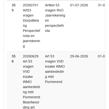
35
20260701
Aritkel 53
01-07-2026
31-07-
9
Art53
vragen RvO
vragen
Jaarrekening
DorpsBela
en
ng
perspectiefn
Perspectief
ota
nota en
jaarrekenin
g
35
20260629
Art 53
29-06-2026
01-07-
8
Art 53
vragen VVD
vragen
inzake WMO
VVD
aanbestedin
inzake
g mbt
WMO
Purmerend
aanbestedi
ng mbt
Purmerend
Beantwoor
ding art.