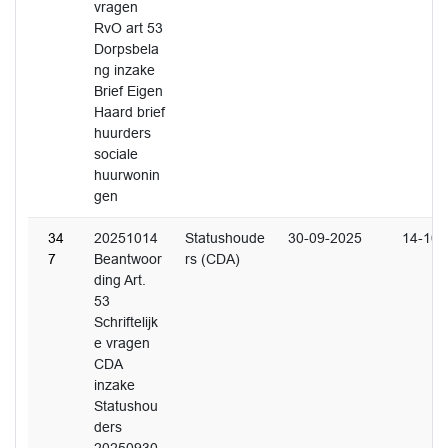
vragen
RvO art 53
Dorpsbela
ng inzake
Brief Eigen
Haard brief
huurders
sociale
huurwonin
gen
34
20251014
Statushoude
30-09-2025
14-10-
7
Beantwoor
rs (CDA)
ding Art.
53
Schriftelijk
e vragen
CDA
inzake
Statushou
ders