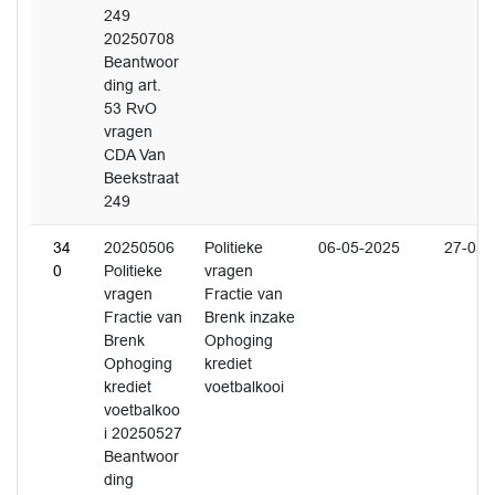
249
20250708
Beantwoor
ding art.
53 RvO
vragen
CDA Van
Beekstraat
249
34
20250506
Politieke
06-05-2025
27-05-
0
Politieke
vragen
vragen
Fractie van
Fractie van
Brenk inzake
Brenk
Ophoging
Ophoging
krediet
krediet
voetbalkooi
voetbalkoo
i 20250527
Beantwoor
ding