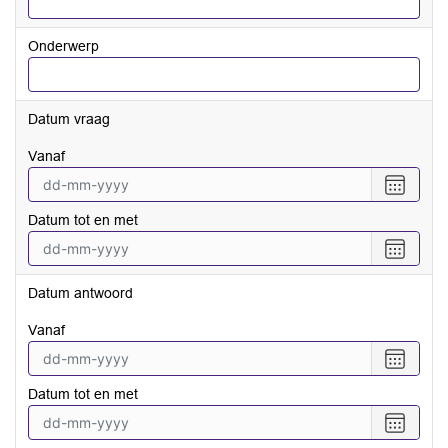
Onderwerp
Datum vraag
vanaf
Selecte
een
Datum tot en met
datum
vanaf
Selecte
een
datum
Datum antwoord
tot
en
vanaf
met
Selecte
een
Datum tot en met
datum
vanaf
Selecte
een