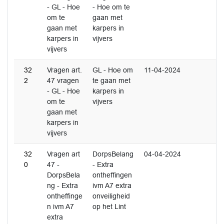
- GL - Hoe
- Hoe om te
om te
gaan met
gaan met
karpers in
karpers in
vijvers
vijvers
32
Vragen art.
GL - Hoe om
11-04-2024
2
47 vragen
te gaan met
- GL - Hoe
karpers in
om te
vijvers
gaan met
karpers in
vijvers
32
Vragen art
DorpsBelang
04-04-2024
0
47 -
- Extra
DorpsBela
ontheffingen
ng - Extra
ivm A7 extra
ontheffinge
onveiligheid
n ivm A7
op het Lint
extra