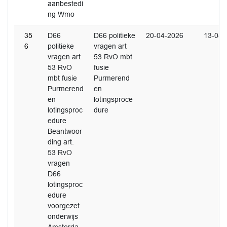
aanbestedi
ng Wmo
35
D66
D66 politieke
20-04-2026
13-05-
6
politieke
vragen art
vragen art
53 RvO mbt
53 RvO
fusie
mbt fusie
Purmerend
Purmerend
en
en
lotingsproce
lotingsproc
dure
edure
Beantwoor
ding art.
53 RvO
vragen
D66
lotingsproc
edure
voorgezet
onderwijs