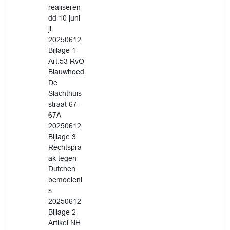
realiseren
dd 10 juni
jl
20250612
Bijlage 1
Art.53 RvO
Blauwhoed
De
Slachthuis
straat 67-
67A
20250612
Bijlage 3.
Rechtspra
ak tegen
Dutchen
bemoeieni
s
20250612
Bijlage 2
Artikel NH