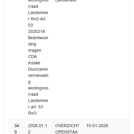
woningvoo
Landsmeer
rraad
Landsmee
r RvO Art.
53
2020218
Beantwoor
ding
vragen
CDA
inzake
Duurzame
vernieuwin
g
woningvoo
rraad
Landsmee
r art. 53
RvO.
34
2026.01.1
OVERZICHT
15-01-2026
9
2
OPENSTAA