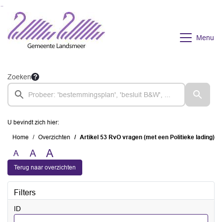
Ga naar de inhoud van deze pagina
Ga naar het zoeken
Ga naar het menu
Menu
Zoeken
U bevindt zich hier:
Home
Overzichten
Artikel 53 RvO vragen (met een Politieke lading)
A
A
A
Terug naar overzichten
Filters
ID