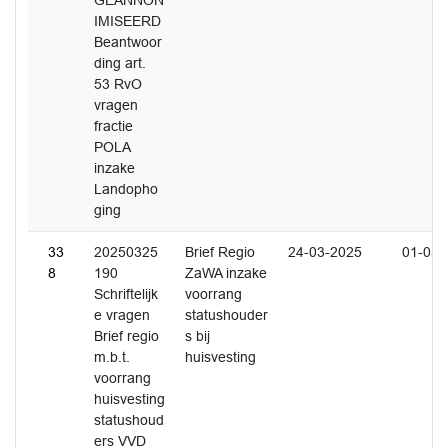
GEANNON
IMISEERD
Beantwoor
ding art.
53 RvO
vragen
fractie
POLA
inzake
Landopho
ging
33
20250325
Brief Regio
24-03-2025
01-05-
8
190
ZaWA inzake
Schriftelijk
voorrang
e vragen
statushouder
Brief regio
s bij
m.b.t.
huisvesting
voorrang
huisvesting
statushoud
ers VVD