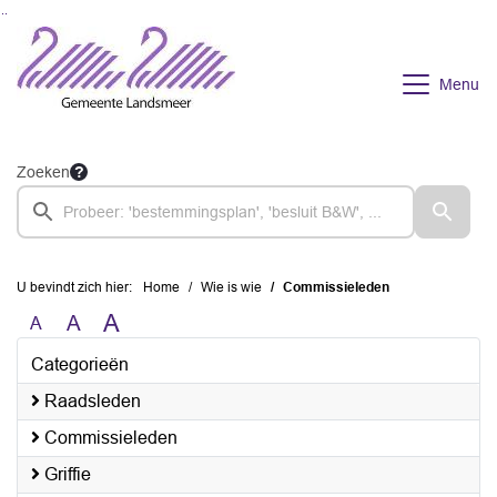
Ga naar de inhoud van deze pagina
Ga naar het zoeken
Ga naar het menu
Menu
Zoeken
U bevindt zich hier:
Home
Wie is wie
Commissieleden
A
A
A
Categorieën
Raadsleden
Commissieleden
Griffie