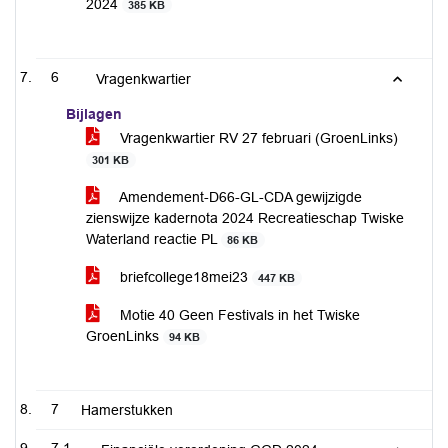
2024
385 KB
6
Vragenkwartier
Bijlagen
Vragenkwartier RV 27 februari (GroenLinks)
301 KB
Amendement-D66-GL-CDA gewijzigde
zienswijze kadernota 2024 Recreatieschap Twiske
Waterland reactie PL
86 KB
briefcollege18mei23
447 KB
Motie 40 Geen Festivals in het Twiske
GroenLinks
94 KB
7
Hamerstukken