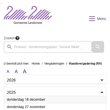
Ga naar de inhoud van deze pagina
Ga naar het zoeken
Ga naar het menu
Menu
Zoeken
U bevindt zich hier:
Home
Vergaderingen
Raadsvergadering (RV)
A
A
A
2026
2025
2025
donderdag 18 december
2025
donderdag 27 november