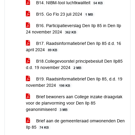
B14. NIBM-tool luchtkwaliteit
54 KB
B15. Go Flo 23 juli 2024
1 MB
B16. Participatieverslag Den Ilp 85 in Den Ilp
24 november 2024
362 KB
B17. Raadsinformatiebrief Den Ilp 85 d.d. 16
april 2024
89 KB
B18.Collegevoorstel principebesluit Den Ilp85
d.d. 19 november 2024
2 MB
B19. Raadsinformatiebrief Den Ilp 85, d.d. 19
november 2024
198 KB
Brief bewoners aan College inzake draagvlak
voor de planvorming voor Den Ilp 85
geanonimiseerd
3 MB
Brief aan de gemeenteraad omwonenden Den
Ilp 85
74 KB