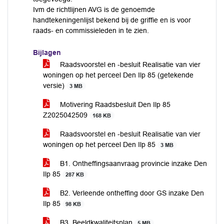
Ivm de richtlijnen AVG is de genoemde
handtekeningenlijst bekend bij de griffie en is voor
raads- en commissieleden in te zien.
Bijlagen
Raadsvoorstel en -besluit Realisatie van vier
woningen op het perceel Den Ilp 85 (getekende
versie)
3 MB
Motivering Raadsbesluit Den Ilp 85
Z2025042509
168 KB
Raadsvoorstel en -besluit Realisatie van vier
woningen op het perceel Den Ilp 85
3 MB
B1. Ontheffingsaanvraag provincie inzake Den
Ilp 85
287 KB
B2. Verleende ontheffing door GS inzake Den
Ilp 85
98 KB
B3. Beeldkwaliteitsplan
5 MB