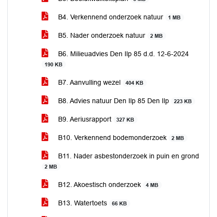
B4. Verkennend onderzoek natuur
1 MB
B5. Nader onderzoek natuur
2 MB
B6. Milieuadvies Den Ilp 85 d.d. 12-6-2024
190 KB
B7. Aanvulling wezel
404 KB
B8. Advies natuur Den Ilp 85 Den Ilp
223 KB
B9. Aeriusrapport
327 KB
B10. Verkennend bodemonderzoek
2 MB
B11. Nader asbestonderzoek in puin en grond
2 MB
B12. Akoestisch onderzoek
4 MB
B13. Watertoets
66 KB