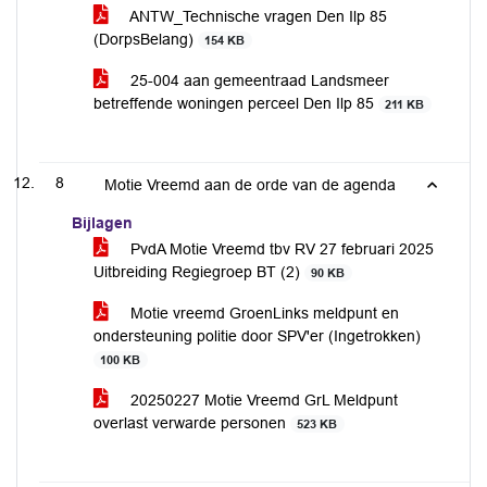
ANTW_Technische vragen Den Ilp 85
(DorpsBelang)
154 KB
25-004 aan gemeentraad Landsmeer
betreffende woningen perceel Den Ilp 85
211 KB
8
Motie Vreemd aan de orde van de agenda
Bijlagen
PvdA Motie Vreemd tbv RV 27 februari 2025
Uitbreiding Regiegroep BT (2)
90 KB
Motie vreemd GroenLinks meldpunt en
ondersteuning politie door SPV'er (Ingetrokken)
100 KB
20250227 Motie Vreemd GrL Meldpunt
overlast verwarde personen
523 KB