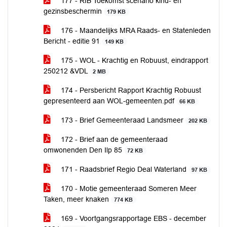
177 - RIB Toekomst scenario kind- en
gezinsbeschermin
179 KB
176 - Maandelijks MRA Raads- en Statenleden
Bericht - editie 91
149 KB
175 - WOL - Krachtig en Robuust, eindrapport
250212 &VDL
2 MB
174 - Persbericht Rapport Krachtig Robuust
gepresenteerd aan WOL-gemeenten.pdf
66 KB
173 - Brief Gemeenteraad Landsmeer
202 KB
172 - Brief aan de gemeenteraad
omwonenden Den Ilp 85
72 KB
171 - Raadsbrief Regio Deal Waterland
97 KB
170 - Motie gemeenteraad Someren Meer
Taken, meer knaken
774 KB
169 - Voortgangsrapportage EBS - december