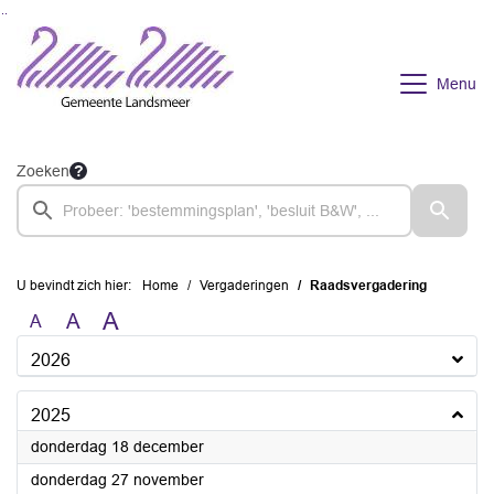
Ga naar de inhoud van deze pagina
Ga naar het zoeken
Ga naar het menu
Menu
Zoeken
U bevindt zich hier:
Home
Vergaderingen
Raadsvergadering
A
A
A
2026
2025
2025
donderdag 18 december
2025
donderdag 27 november