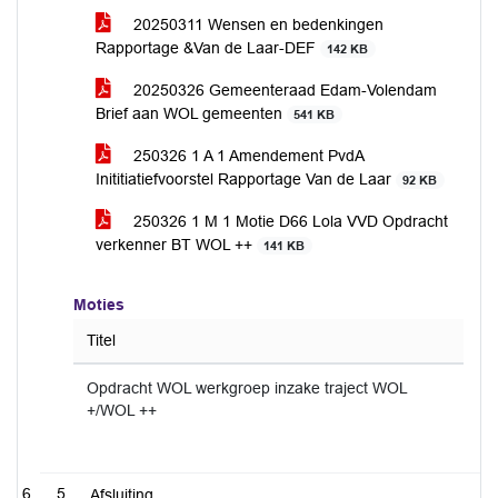
20250311 Wensen en bedenkingen
Rapportage &Van de Laar-DEF
142 KB
20250326 Gemeenteraad Edam-Volendam
Brief aan WOL gemeenten
541 KB
250326 1 A 1 Amendement PvdA
Inititiatiefvoorstel Rapportage Van de Laar
92 KB
250326 1 M 1 Motie D66 Lola VVD Opdracht
verkenner BT WOL ++
141 KB
Moties
Titel
Opdracht WOL werkgroep inzake traject WOL
+/WOL ++
5
Afsluiting