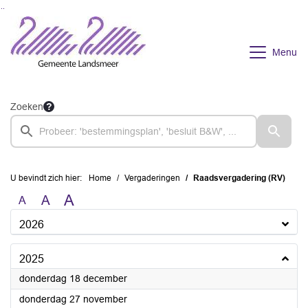
Ga naar de inhoud van deze pagina
Ga naar het zoeken
Ga naar het menu
Menu
Zoeken
U bevindt zich hier:
Home
Vergaderingen
Raadsvergadering (RV)
A
A
A
2026
2025
2025
donderdag 18 december
2025
donderdag 27 november