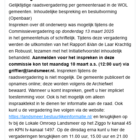
Gelijktijdige raadsvergadering per gemeenteraad in de WOL
gemeenten. Inhoudelijke bespreking en besluitvorming
(Openbaar)
Inspreken over dit onderwerp was mogelijk tijdens de
Commissievergadering op
donderdag 13 maart 2025
in het gemeentehuis of schriftelijk. Tijdens deze vergadering
werden de uitkomsten van het Rapport &Van de Laar Krachtig
en Robuust, tezamen met het Initiatiefvoorstel inhoudelijk
behandeld.
Aanmelden voor het inspreken in deze
commissie kon tot maandag 10 maart a.s. (12:00 uur) via
griffier@landsmeer.nl.
Inspreken tijdens de
raadsvergadering is niet mogelijk. De gemeente publiceert de
opnames online; deze worden volgens de Archiefwet
bewaard. Wanneer u komt inspreken, geeft u hier impliciet
toestemming voor. Ook is het mogelijk om alleen
inspraaktekst in te dienen ter informatie aan de raad. Ook
kunt u de vergadering live volgen via de website:
https://landsmeer.bestuurlijkeinformatie.nl/
en terugkijken op
tv bij de Lokale Omroep Landsmeer op het Ziggo tv kanaal 45
en KPN tv-kanaal 1497. Op de dinsdag erna kunt u hier de
vergaderingen terugkijken om 11.00 uur, 15.00 uur en 21.00