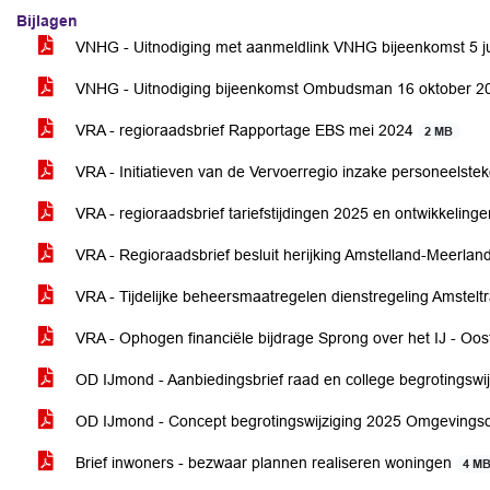
Bijlagen
VNHG - Uitnodiging met aanmeldlink VNHG bijeenkomst 5 j
VNHG - Uitnodiging bijeenkomst Ombudsman 16 oktober 
VRA - regioraadsbrief Rapportage EBS mei 2024
2 MB
VRA - Initiatieven van de Vervoerregio inzake personeelste
VRA - regioraadsbrief tariefstijdingen 2025 en ontwikkelin
VRA - Regioraadsbrief besluit herijking Amstelland-Meerla
VRA - Tijdelijke beheersmaatregelen dienstregeling Amstel
VRA - Ophogen financiële bijdrage Sprong over het IJ - Oo
OD IJmond - Aanbiedingsbrief raad en college begrotingswi
OD IJmond - Concept begrotingswijziging 2025 Omgevings
Brief inwoners - bezwaar plannen realiseren woningen
4 M