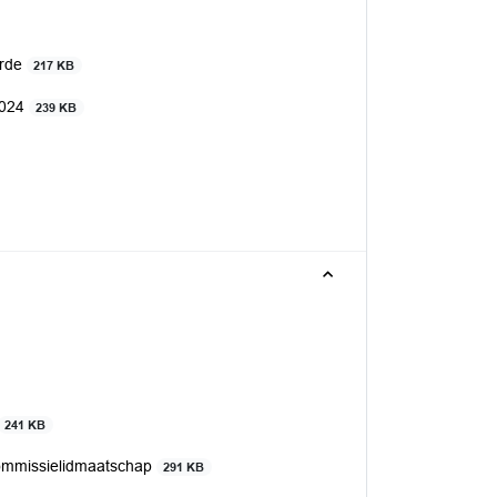
Orde
217 KB
2024
239 KB
241 KB
commissielidmaatschap
291 KB