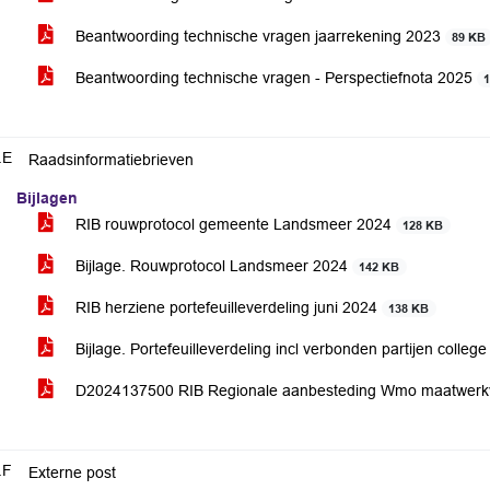
Beantwoording technische vragen jaarrekening 2023
89 KB
Beantwoording technische vragen - Perspectiefnota 2025
.E
Raadsinformatiebrieven
Bijlagen
RIB rouwprotocol gemeente Landsmeer 2024
128 KB
Bijlage. Rouwprotocol Landsmeer 2024
142 KB
RIB herziene portefeuilleverdeling juni 2024
138 KB
Bijlage. Portefeuilleverdeling incl verbonden partijen coll
D2024137500 RIB Regionale aanbesteding Wmo maatwerk
.F
Externe post