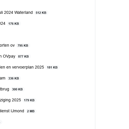
uli 2024 Waterland
512 KB
2024
176 KB
korten ov
795 KB
gen OVpay
877 KB
nden en vervoerplan 2025
181 KB
tram
336 KB
stbrug
300 KB
jziging 2025
179 KB
dienst IJmond
2 MB
B