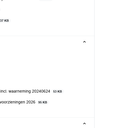
137 KB
ege incl. waarneming 20240624
53 KB
voorzieningen 2026
95 KB