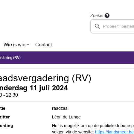
Zoeken
Wie is wie
Contact
dering (RV)
adsvergadering (RV)
nderdag 11 juli 2024
0 - 22:30
tie
raadzaal
itter
Léon de Lange
ichting
Het is mogelijk om op de publieke tribune 
volgen via de website:
https://landsmeer.bes