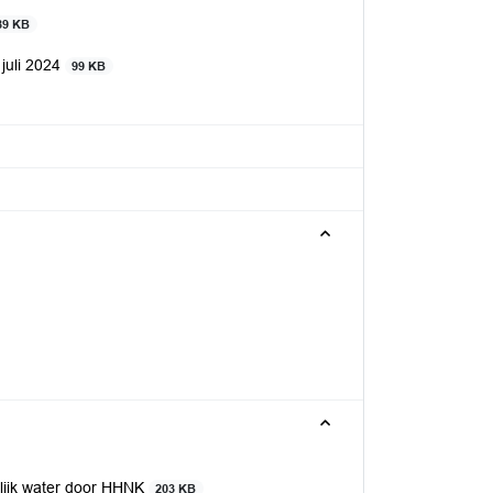
89 KB
 juli 2024
99 KB
lijk water door HHNK
203 KB