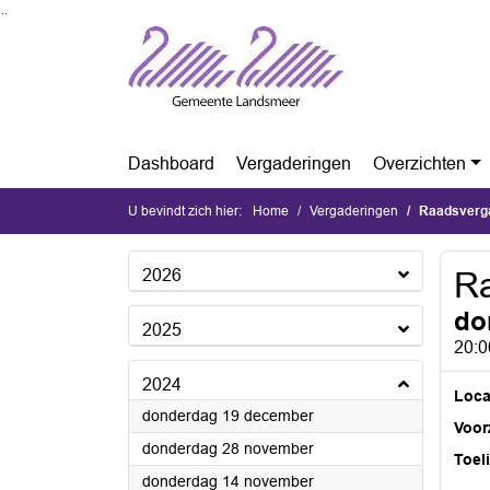
Ga naar de inhoud van deze pagina
Ga naar het zoeken
Ga naar het menu
Dashboard
Vergaderingen
Overzichten
U bevindt zich hier:
Home
Vergaderingen
Raadsverga
2026
Ra
do
2025
20:0
2024
Loca
2024
donderdag 19 december
Voorz
2024
donderdag 28 november
Toel
2024
donderdag 14 november