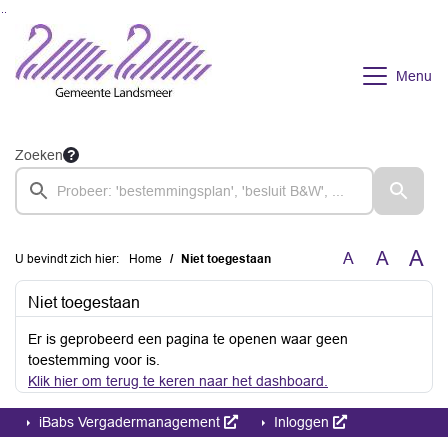
Ga naar de inhoud van deze pagina
Ga naar het zoeken
Ga naar het menu
Menu
Zoeken
A
A
A
U bevindt zich hier:
Home
Niet toegestaan
Niet toegestaan
Er is geprobeerd een pagina te openen waar geen
toestemming voor is.
Klik hier om terug te keren naar het dashboard.
iBabs Vergadermanagement
Inloggen