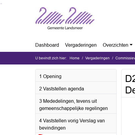
Ga naar de inhoud van deze pagina
Ga naar het zoeken
Ga naar het menu
Dashboard
Vergaderingen
Overzichten
U bevindt zich hier:
Home
Vergaderingen
Commissiev
D2
1 Opening
De
2 Vaststellen agenda
3 Mededelingen, tevens uit
gemeenschappelijke regelingen
4 Vaststellen vorig Verslag van
bevindingen