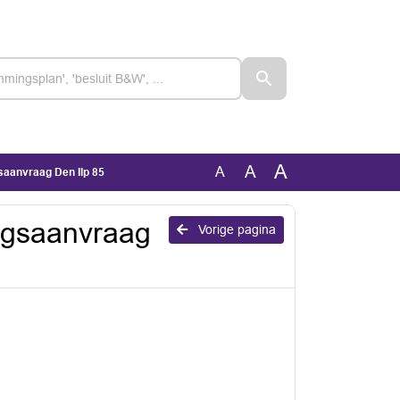
A
A
A
saanvraag Den Ilp 85
ngsaanvraag
Vorige pagina