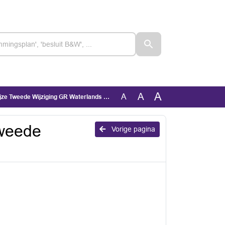
A
A
A
 Tweede Wijziging GR Waterlands Archief.
Tweede
Vorige pagina