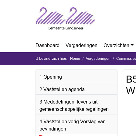
Ga naar de inhoud van deze pagina
Ga naar het zoeken
Ga naar het menu
Dashboard
Vergaderingen
Overzichten
U bevindt zich hier:
Home
Vergaderingen
Commissiev
B5
1 Opening
Wi
2 Vaststellen agenda
3 Mededelingen, tevens uit
gemeenschappelijke regelingen
4 Vaststellen vorig Verslag van
bevindingen