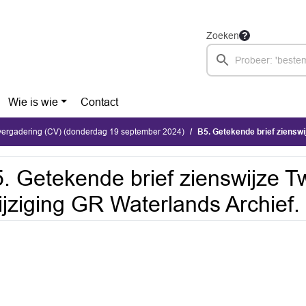
Zoeken
Wie is wie
Contact
ergadering (CV) (donderdag 19 september 2024)
B5. Getekende brief zienswijze
. Getekende brief zienswijze 
jziging GR Waterlands Archief.